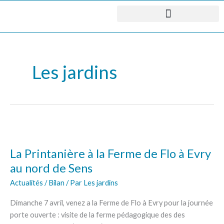
Aller
au
contenu
Les jardins
La
Printanière
La Printanière à la Ferme de Flo à Evry
à
la
au nord de Sens
Ferme
Actualités / Bilan
/ Par
Les jardins
de
Flo
Dimanche 7 avril, venez a la Ferme de Flo à Evry pour la journée
à
porte ouverte : visite de la ferme pédagogique des des