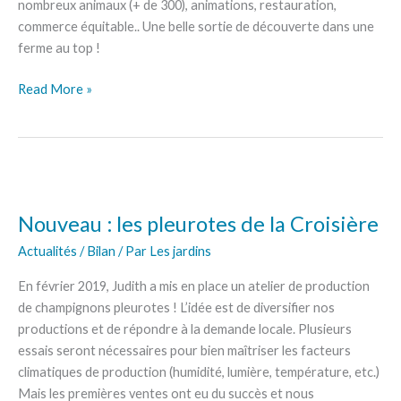
Evry
nombreux animaux (+ de 300), animations, restauration,
au
commerce équitable.. Une belle sortie de découverte dans une
nord
ferme au top !
de
Sens
Read More »
Nouveau
:
Nouveau : les pleurotes de la Croisière
les
pleurotes
Actualités / Bilan
/ Par
Les jardins
de
En février 2019, Judith a mis en place un atelier de production
la
de champignons pleurotes ! L’idée est de diversifier nos
Croisière
productions et de répondre à la demande locale. Plusieurs
essais seront nécessaires pour bien maîtriser les facteurs
climatiques de production (humidité, lumière, température, etc.)
Mais les premières ventes ont eu du succès et nous