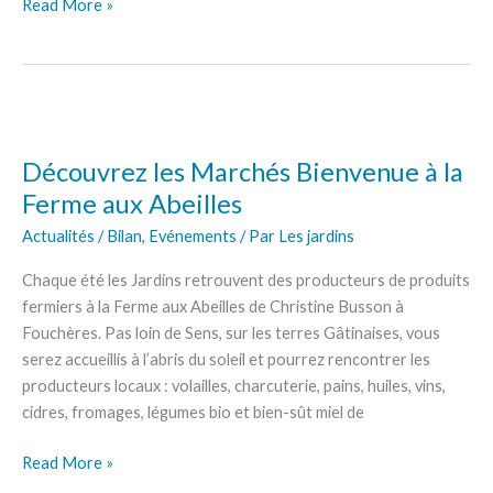
Read More »
Découvrez
les
Découvrez les Marchés Bienvenue à la
Marchés
Bienvenue
Ferme aux Abeilles
à
Actualités / Bilan
,
Evénements
/ Par
Les jardins
la
Ferme
Chaque été les Jardins retrouvent des producteurs de produits
aux
fermiers à la Ferme aux Abeilles de Christine Busson à
Abeilles
Fouchères. Pas loin de Sens, sur les terres Gâtinaises, vous
serez accueillis à l’abris du soleil et pourrez rencontrer les
producteurs locaux : volailles, charcuterie, pains, huiles, vins,
cidres, fromages, légumes bio et bien-sût miel de
Read More »