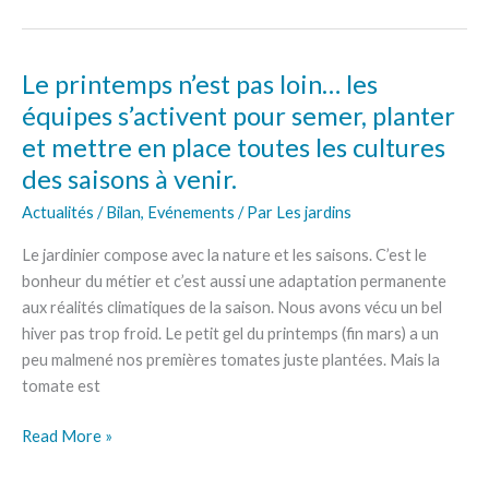
Le printemps n’est pas loin… les
Le
printemps
équipes s’activent pour semer, planter
n’est
et mettre en place toutes les cultures
pas
des saisons à venir.
loin…
les
Actualités / Bilan
,
Evénements
/ Par
Les jardins
équipes
Le jardinier compose avec la nature et les saisons. C’est le
s’activent
bonheur du métier et c’est aussi une adaptation permanente
pour
aux réalités climatiques de la saison. Nous avons vécu un bel
semer,
hiver pas trop froid. Le petit gel du printemps (fin mars) a un
planter
peu malmené nos premières tomates juste plantées. Mais la
et
tomate est
mettre
en
Read More »
place
toutes