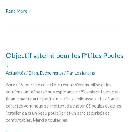
Read More »
Objectif
atteint
Objectif atteint pour les P’tites Poules
pour
les
!
P’tites
Actualités / Bilan
,
Evénements
/ Par
Les jardins
Poules
!
Après 45 Jours de collecte le réseau s’est mobilisé et les
soutiens ont dépassé nos espérances : 92 amis ont versé au
financement participatif sur le site « Helloasso » ! Les fonds
collectés vont nous permettent d’acheter 85 poules et de les
installer dans un beau poulailler et un parc sécurisés et
confortables. Merci a toutes les